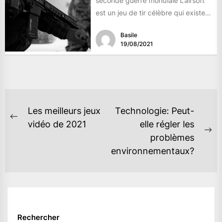
seconde guerre mondiale L’airsoft
est un jeu de tir célèbre qui existe
déjà depuis...
Basile
19/08/2021
NAVIGATION
Les meilleurs jeux
Technologie: Peut-
DE
Previous
vidéo de 2021
elle régler les
post:
Ne
problèmes
L’ARTICLE
po
environnementaux?
Rechercher