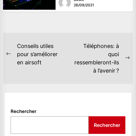
26/09/2021
NAVIGATION
Conseils utiles
Téléphones: à
DE
pour s’améliorer
quoi
Previous
Ne
en airsoft
ressembleront-ils
L’ARTICLE
post:
po
à l’avenir ?
Rechercher
Rechercher