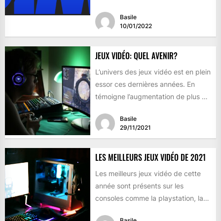
années,...
Basile
10/01/2022
JEUX VIDÉO: QUEL AVENIR?
L’univers des jeux vidéo est en plein
essor ces dernières années. En
témoigne l’augmentation de plus en
plus accrue des...
Basile
29/11/2021
LES MEILLEURS JEUX VIDÉO DE 2021
Les meilleurs jeux vidéo de cette
année sont présents sur les
consoles comme la playstation, la
Xbox ou la nintendo...
Basile