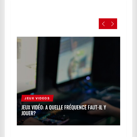
JEUX VIDEOS
AI
JEUX VIDÉO: A QUELLE FRÉQUENCE FAUT-IL Y
AIRS
JOUER?
NÉCE