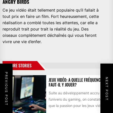
ANGRY BIRDS
Ce jeu vidéo était tellement populaire qu’il fallait à
tout prix en faire un film. Fort heureusement, cette
réalisation a comblé toutes les attentes, car elle a
reproduit trait pour trait la réalité du jeu. Des
oiseaux complètement déchaînés qui vous feront
vivre une vie d’enfer.
MORE STORIES
PREVIOUS POST
NEXT POST
JEUX VIDÉO: A QUELLE FRÉQUENCE
FAUT-IL Y JOUER?
Suite au développement accru de
l’univers du gaming, on constate
que la passion pour les jeux vidéo
devient de plus...