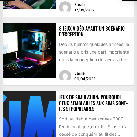
Basile
17/09/2022
8 JEUX VIDÉO AYANT UN SCÉNARIO
D’EXCEPTION
Depuis bientôt quelques années, le
scénario a pris une part importante
dans la conception des jeux vidéo.
Qu’il s’agisse d’un...
Basile
06/04/2022
JEUX DE SIMULATION: POURQUOI
CEUX SEMBLABLES AUX SIMS SONT-
ILS SI POPULAIRES
Sorti au début des années 2000,
l’emblématique jeu « les Sims » n’a
cessé de conquérir au fil des